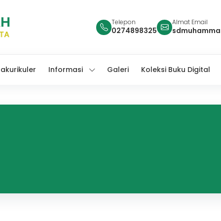
Telepon
Almat Email
0274898325
sdmuhammad
rakurikuler
Informasi
Galeri
Koleksi Buku Digital