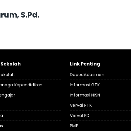
rum, S.Pd.
l Sekolah
Link Penting
 Sekolah
Dapodikdasmen
Tenaga Kependidikan
Informasi GTK
engajar
Informasi NISN
Verval PTK
da
Verval PD
as
PMP