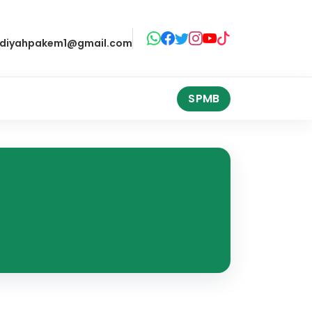
iyahpakem1@gmail.com
SPMB