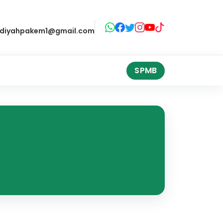
iyahpakem1@gmail.com
SPMB