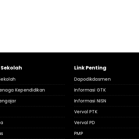
l Sekolah
Link Penting
 Sekolah
Dapodikdasmen
Tenaga Kependidikan
Informasi GTK
engajar
Informasi NISN
Verval PTK
da
Verval PD
as
PMP