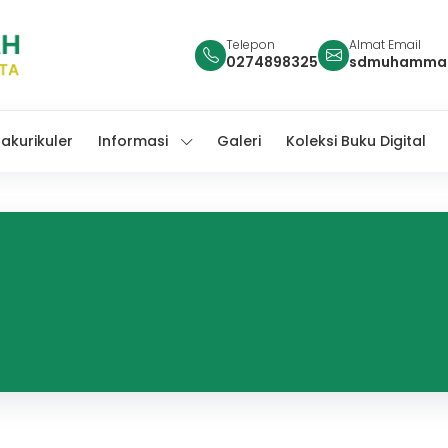
Telepon
Almat Email
0274898325
sdmuhammad
rakurikuler
Informasi
Galeri
Koleksi Buku Digital